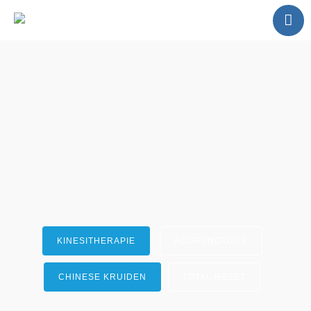
Home
Disciplines
Contact
FLOX
KINESITHERAPIE
ACUPUNCTUUR
CHINESE KRUIDEN
TOTAL RESET