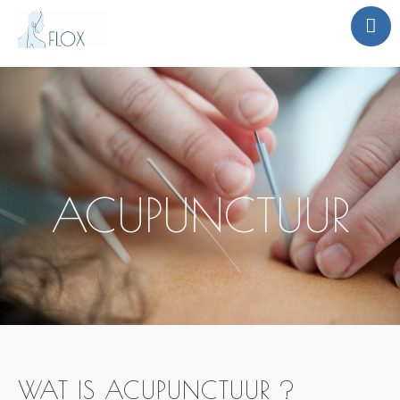
Home
Disciplines
Contact
ACUPUNCTUUR
WAT IS ACUPUNCTUUR ?