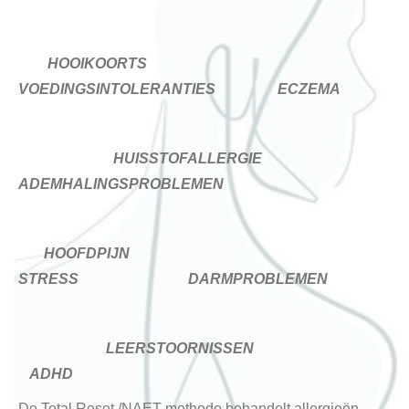
H
OOIKOORTS
V
OEDINGSINTOLERANTIES
E
CZEMA
H
UISSTOFALLERGIE
A
DEMHALINGSPROBLEMEN
H
OOFDPIJN
S
TRESS
D
ARMPROBLEMEN
L
EERSTOORNISSEN
ADHD
De Total Reset /NAET methode behandelt allergieën,